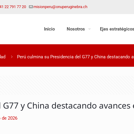
41 22 791 77 20
misionperu@onuperuginebra.ch
Inicio
Nosotros
Ejes estratégico
dad
Perú culmina su Presidencia del G77 y China destacando a
l G77 y China destacando avances 
o de 2026