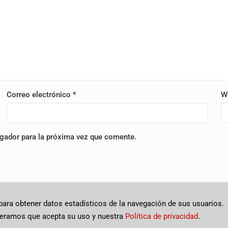
Correo electrónico
*
W
egador para la próxima vez que comente.
 para obtener datos estadísticos de la navegación de sus usuarios.
 | Todos los derechos reservados |
Privacidad
deramos que acepta su uso y nuestra
Política de privacidad
.