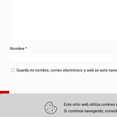
Nombre
*
Guarda mi nombre, correo electrónico y web en este nav
Alternative:
Este sitio web utiliza cookies
© 2025-2026 Representación Permanente del Perú en Ginebra
Si continúa navegando, consi