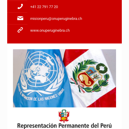
+41 22 791 77 20
misionperu@onuperuginebra.ch
www.onuperuginebra.ch